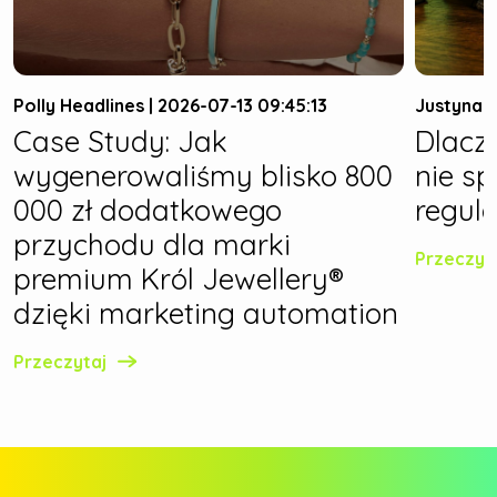
Polly Headlines | 2026-07-13 09:45:13
Justyna W
Case Study: Jak
Dlacz
wygenerowaliśmy blisko 800
nie s
000 zł dodatkowego
regula
przychodu dla marki
Przeczyt
premium Król Jewellery®
dzięki marketing automation
Przeczytaj