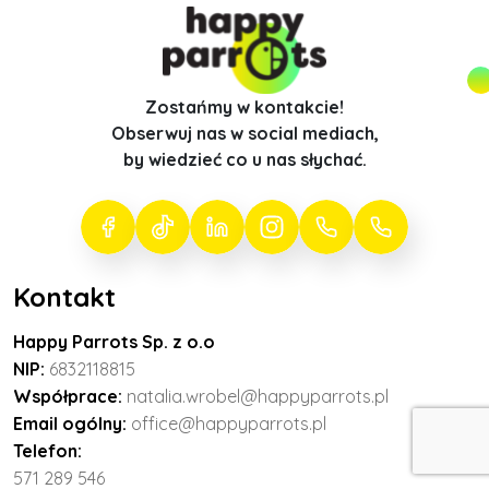
Zostańmy w kontakcie!
Obserwuj nas w social mediach,
by wiedzieć co u nas słychać.
Kontakt
Happy Parrots Sp. z o.o
NIP:
6832118815
Współprace:
natalia.wrobel@happyparrots.pl
Email ogólny:
office@happyparrots.pl
Telefon:
571 289 546