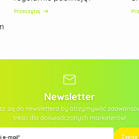
Przeczytaj
Pr
on
Newsletter
sz się do newslettera by otrzymywać zaawans
treści dla doświadczonych marketerów!
Zapisz 