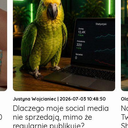
Justyna Wojcianiec | 2026-07-03 10:48:50
Ola
Dlaczego moje social media
N
0
nie sprzedają, mimo że
T
regularnie publikuję?
S