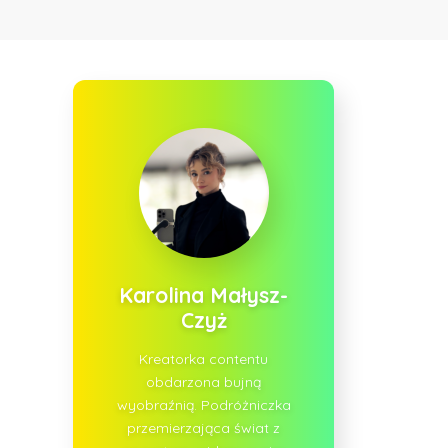
Karolina Małysz-
Czyż
Kreatorka contentu
obdarzona bujną
wyobraźnią. Podróżniczka
przemierzająca świat z