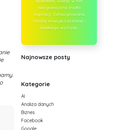
aparatem, widząc w nim
nieograniczone źródło
inspiracji. Zafascynowana
historią Ameryki Łacińskiej i
dalekiego wschodu.
anie
Najnowsze posty
ie
namy.
do
Kategorie
AI
Analiza danych
Biznes
Facebook
Google