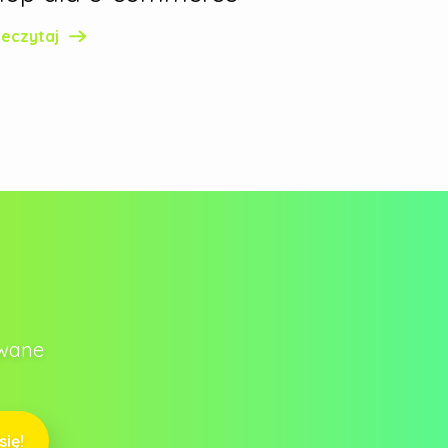
zeczytaj
owane
się!