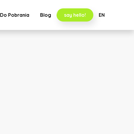
Do Pobrania
Blog
say hello!
EN