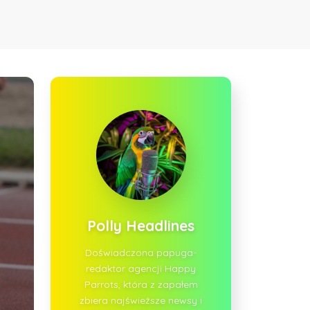
Polly Headlines
Doświadczona papuga-
redaktor agencji Happy
Parrots, która z zapałem
zbiera najświeższe newsy i