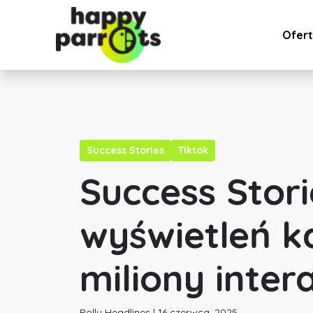
Ofer
Success Stories
Tiktok
Success Stori
wyświetleń k
miliony intera
Polly Headlines | 16 czerwca, 2025