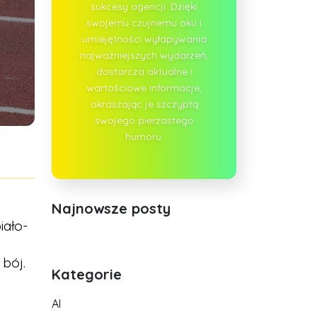
sukcesy agencji. Dzięki
swojemu czujnemu oku i
umiejętności wyłapywania
najważniejszych wydarzeń,
dostarcza aktualne i
wartościowe informacje,
okraszając je szczyptą
swojego pierzastego
humoru.
Najnowsze posty
iało-
bój.
Kategorie
AI