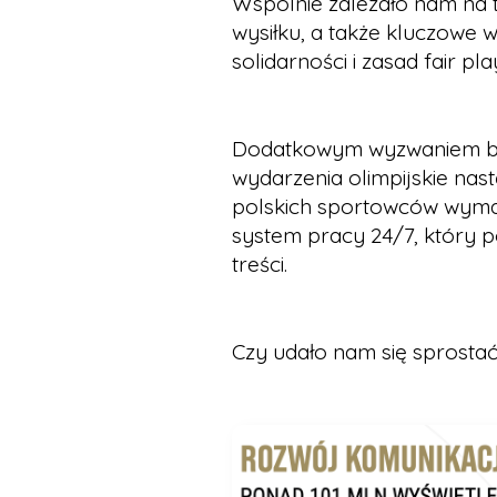
Wspólnie zależało nam na 
wysiłku, a także kluczowe w
solidarności i zasad fair pla
Dodatkowym wyzwaniem był
wydarzenia olimpijskie na
polskich sportowców wymag
system pracy 24/7, który p
treści.
Czy udało nam się sprosta