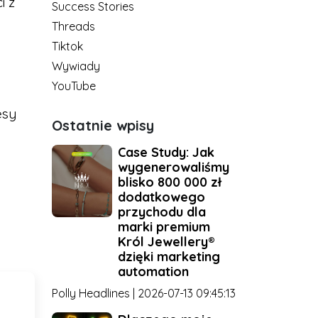
i z
Success Stories
Threads
Tiktok
Wywiady
YouTube
esy
Ostatnie wpisy
Case Study: Jak
wygenerowaliśmy
blisko 800 000 zł
dodatkowego
przychodu dla
marki premium
Król Jewellery®
dzięki marketing
automation
Polly Headlines | 2026-07-13 09:45:13