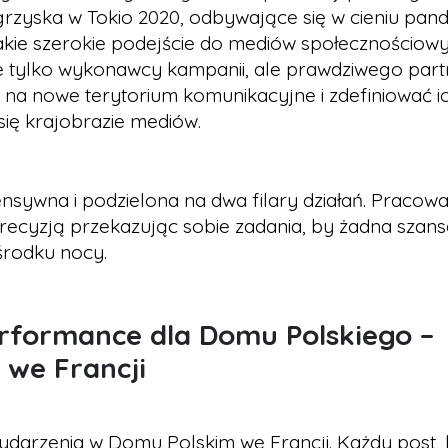
Igrzyska w Tokio 2020, odbywające się w cieniu pand
takie szerokie podejście do mediów społecznościowy
e tylko wykonawcy kampanii, ale prawdziwego part
na nowe terytorium komunikacyjne i zdefiniować i
ię krajobrazie mediów.
nsywna i podzielona na dwa filary działań. Pracow
 precyzją przekazując sobie zadania, by żadna szans
środku nocy.
erformance dla Domu Polskiego –
 we Francji
darzenia w Domu Polskim we Francji. Każdy post,