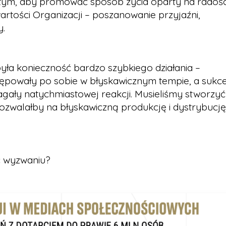
tym, aby promować sposób życia oparty na radośc
artości Organizacji – poszanowanie przyjaźni,
y.
a konieczność bardzo szybkiego działania –
stępowały po sobie w błyskawicznym tempie, a sukc
ały natychmiastowej reakcji. Musieliśmy stworzyć
ozwalałby na błyskawiczną produkcję i dystrybucję
ć wyzwaniu?