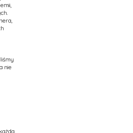
emii,
ch.
nera,
ch
aliśmy
a nie
 każda