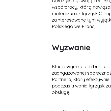
Dołożyliśmy swoją cegiełkę
współpracy, którą nawiązal
materiałami z Igrzysk Olimp
zainteresowane tym wyjąt
Polskiego we Francji.
Wyzwanie
Kluczowym celem było dotar
zaangażowanej społecznośc
Partnera, który efektywni
podczas trwania Igrzysk z
obsługę.