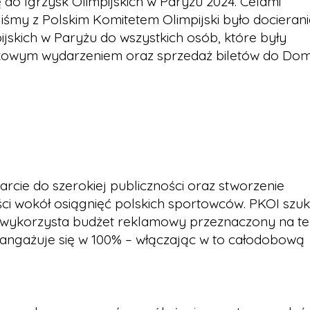
 do Igrzysk Olimpijskich w Paryżu 2024. Celami
iśmy z Polskim Komitetem Olimpijski było docierani
ijskich w Paryżu do wszystkich osób, które były
kowym wydarzeniem oraz sprzedaż biletów do Do
cie do szerokiej publiczności oraz stworzenie
i wokół osiągnięć polskich sportowców. PKOI szuk
e wykorzysta budżet reklamowy przeznaczony na ten
aangażuje się w 100% – włączając w to całodobową