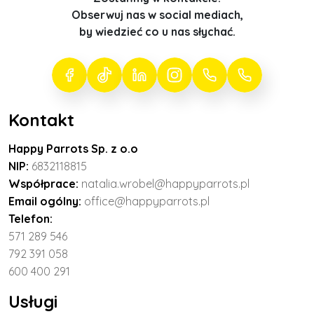
Obserwuj nas w social mediach,
by wiedzieć co u nas słychać.
Kontakt
Happy Parrots Sp. z o.o
NIP:
6832118815
Współprace:
natalia.wrobel@happyparrots.pl
Email ogólny:
office@happyparrots.pl
Telefon:
571 289 546
792 391 058
600 400 291
Usługi