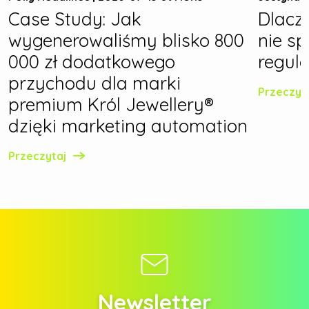
Case Study: Jak
Dlacz
wygenerowaliśmy blisko 800
nie s
000 zł dodatkowego
regula
przychodu dla marki
Przeczyt
premium Król Jewellery®
dzięki marketing automation
Przeczytaj
Newsletter