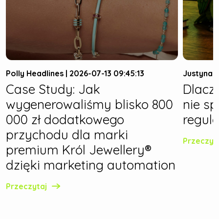
Polly Headlines | 2026-07-13 09:45:13
Justyna W
Case Study: Jak
Dlacz
wygenerowaliśmy blisko 800
nie s
000 zł dodatkowego
regula
przychodu dla marki
Przeczyt
premium Król Jewellery®
dzięki marketing automation
Przeczytaj