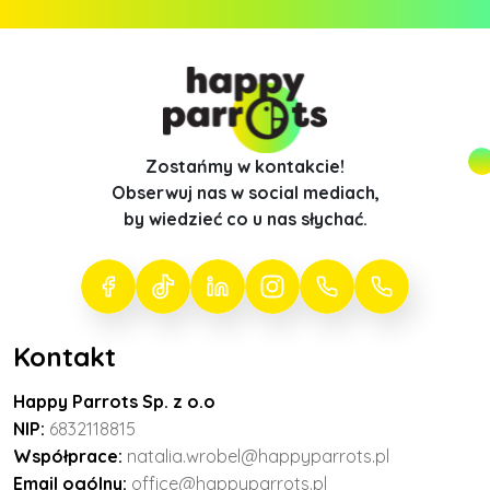
Zostańmy w kontakcie!
Obserwuj nas w social mediach,
by wiedzieć co u nas słychać.
Kontakt
Happy Parrots Sp. z o.o
NIP:
6832118815
Współprace:
natalia.wrobel@happyparrots.pl
Email ogólny:
office@happyparrots.pl