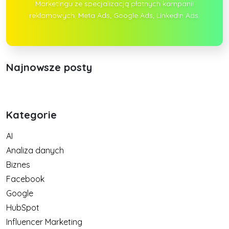
Marketingu ze specjalizacją płatnych kampanii
reklamowych: Meta Ads, Google Ads, LinkedIn Ads.
Najnowsze posty
Kategorie
AI
Analiza danych
Biznes
Facebook
Google
HubSpot
Influencer Marketing