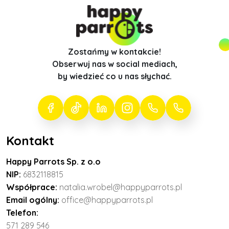
Zostańmy w kontakcie!
Obserwuj nas w social mediach,
by wiedzieć co u nas słychać.
Kontakt
Happy Parrots Sp. z o.o
NIP:
6832118815
Współprace:
natalia.wrobel@happyparrots.pl
Email ogólny:
office@happyparrots.pl
Telefon:
571 289 546