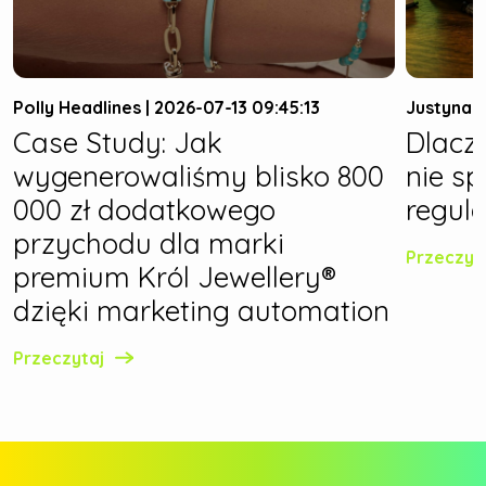
Polly Headlines | 2026-07-13 09:45:13
Justyna W
Case Study: Jak
Dlacz
wygenerowaliśmy blisko 800
nie s
000 zł dodatkowego
regula
przychodu dla marki
Przeczyt
premium Król Jewellery®
dzięki marketing automation
Przeczytaj