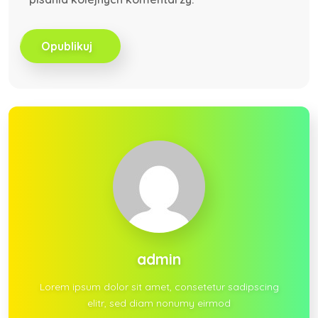
Opublikuj
admin
Lorem ipsum dolor sit amet, consetetur sadipscing
elitr, sed diam nonumy eirmod