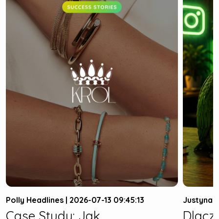
Polly Headlines | 2026-07-13 09:45:13
Justyna W
Case Study: Jak
Dlacz