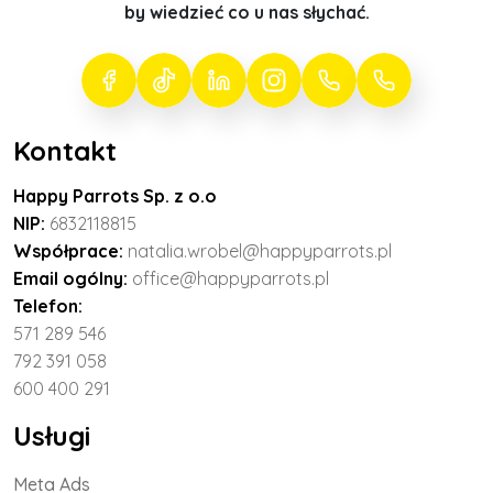
by wiedzieć co u nas słychać.
Kontakt
Happy Parrots Sp. z o.o
NIP:
6832118815
Współprace:
natalia.wrobel@happyparrots.pl
Email ogólny:
office@happyparrots.pl
Telefon:
571 289 546
792 391 058
600 400 291
Usługi
Meta Ads