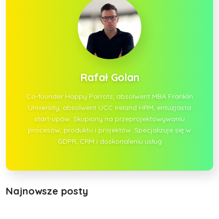
Rafał Golan
Co-founder Happy Parrots; absolwent MBA Franklin
University, absolwent UCC Ireland HRM, entuzjasta
start-upów. Skupiony na przeprojektowywaniu
procesów, produktu i projektów. Specjalizuje się w
GDPR, CRM i doskonaleniu usług
Najnowsze posty