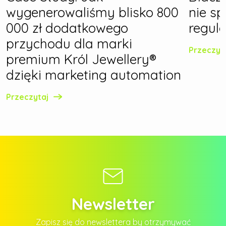
wygenerowaliśmy blisko 800
nie s
000 zł dodatkowego
regula
przychodu dla marki
Przeczyt
premium Król Jewellery®
dzięki marketing automation
Przeczytaj
Newsletter
Zapisz się do newslettera by otrzymywać