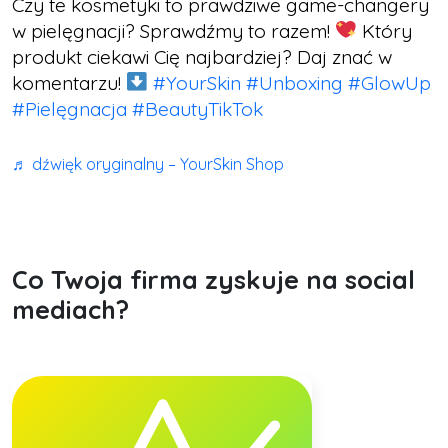
Czy te kosmetyki to prawdziwe game-changery
w pielęgnacji? Sprawdźmy to razem!
Który
produkt ciekawi Cię najbardziej? Daj znać w
komentarzu!
#YourSkin
#Unboxing
#GlowUp
#Pielęgnacja
#BeautyTikTok
♬ dźwięk oryginalny – YourSkin Shop
Co Twoja firma zyskuje na social
mediach?