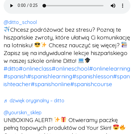
@ditto_school
Chcesz podróżować bez stresu? Poznaj te
hiszpańskie zwroty, które ułatwią Ci komunikację
na lotnisku!
Chcesz nauczyć się więcej?
Zapisz się na indywidualne lekcje hiszpańskiego
w naszej szkole online Ditto!
#ditto
#onlineclass
#onlineschool
#onlinelearning
#spanish
#spanishlearning
#spanishlesson
#span
ishteacher
#spanishonline
#spanishcourse
♬ dźwięk oryginalny – ditto
@yourskin_sklep
UNBOXING ALERT!
Otwieramy paczkę
pełną topowych produktów od Your Skin!