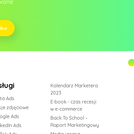
owane
ibe
sługi
Kalendarz Marketera
2023
ta Ads
E-book - czas recesji
sje zdjęciowe
w e-commerce
ogle Ads
Back To School –
Raport Marketingowy
nkedIn Ads