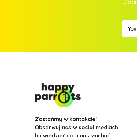
Zapi
Zostańmy w kontakcie!
Obserwuj nas w social mediach,
by wiedzieć co u nas słychać.