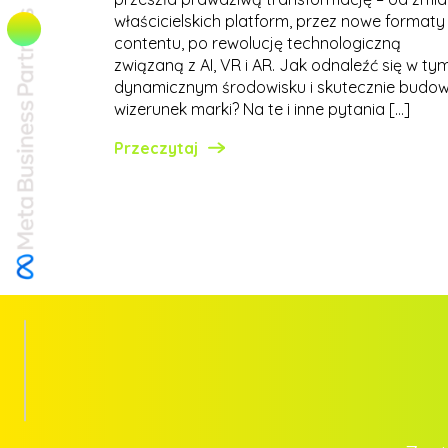
właścicielskich platform, przez nowe formaty
contentu, po rewolucję technologiczną
związaną z AI, VR i AR. Jak odnaleźć się w ty
dynamicznym środowisku i skutecznie budo
wizerunek marki? Na te i inne pytania […]
Przeczytaj