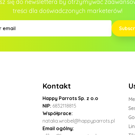
sz się do newslettera by otrzymywać zaawans
treści dla doświadczonych marketerów!
Subscr
Kontakt
U
Happy Parrots Sp. z o.o
Me
NIP:
6832118815
Se
Współprace:
Go
natalia.wrobel@happyparrots.pl
Li
Email ogólny: