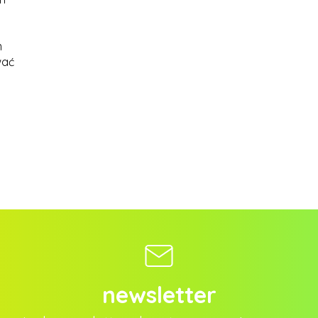
m
wać
newsletter