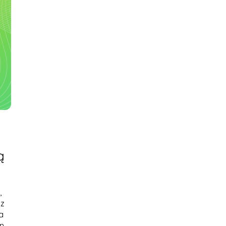
ą
,
az
a
an