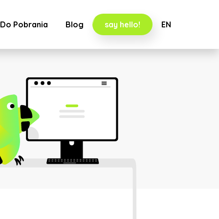
Do Pobrania
Blog
say hello!
EN