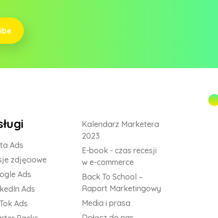
ibe
sługi
Kalendarz Marketera
2023
ta Ads
E-book - czas recesji
sje zdjęciowe
w e-commerce
ogle Ads
Back To School –
Raport Marketingowy
nkedIn Ads
Media i prasa
kTok Ads
Dołącz do nas