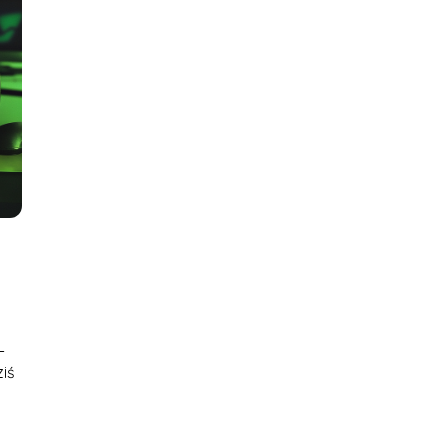
–
ziś