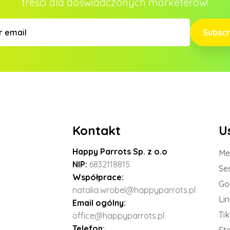
treści dla doświadczonych marketerów!
Subscr
Kontakt
U
Happy Parrots Sp. z o.o
Me
NIP:
6832118815
Se
Współprace:
Go
natalia.wrobel@happyparrots.pl
Li
Email ogólny:
Ti
office@happyparrots.pl
Telefon: