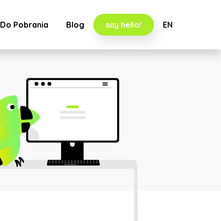
Do Pobrania
Blog
say hello!
EN