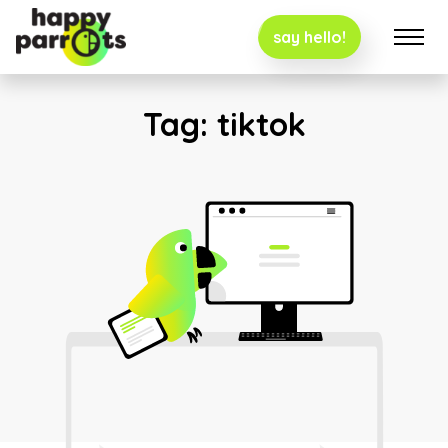
say hello!
Tag:
tiktok