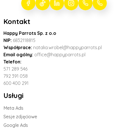
Kontakt
Happy Parrots Sp. z o.o
NIP:
6832118815
Współprace:
natalia.wrobel@happyparrots.pl
Email ogólny:
office@happyparrots.pl
Telefon:
571 289 546
792 391 058
600 400 291
Usługi
Meta Ads
Sesje zdjęciowe
Google Ads