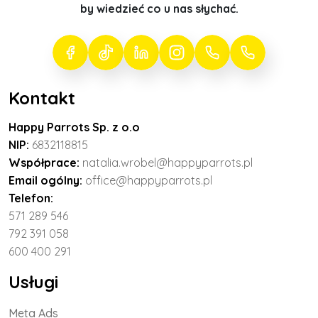
by wiedzieć co u nas słychać.
Kontakt
Happy Parrots Sp. z o.o
NIP:
6832118815
Współprace:
natalia.wrobel@happyparrots.pl
Email ogólny:
office@happyparrots.pl
Telefon:
571 289 546
792 391 058
600 400 291
Usługi
Meta Ads