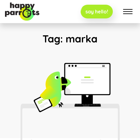
say hello!
Tag:
marka