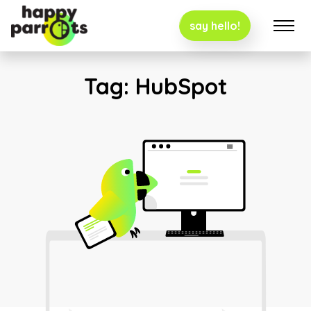
say hello!
Tag:
HubSpot