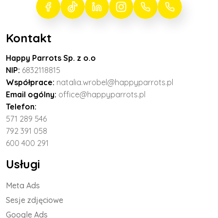
Kontakt
Happy Parrots Sp. z o.o
NIP:
6832118815
Współprace:
natalia.wrobel@happyparrots.pl
Email ogólny:
office@happyparrots.pl
Telefon:
571 289 546
792 391 058
600 400 291
Usługi
Meta Ads
Sesje zdjęciowe
Google Ads