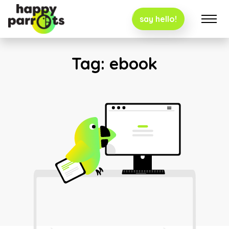
say hello!
Tag:
ebook