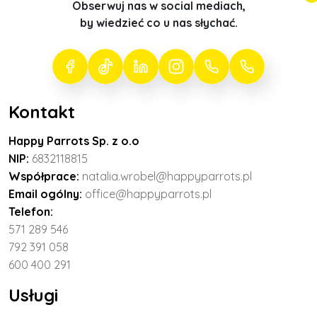
Obserwuj nas w social mediach,
by wiedzieć co u nas słychać.
Kontakt
Happy Parrots Sp. z o.o
NIP:
6832118815
Współprace:
natalia.wrobel@happyparrots.pl
Email ogólny:
office@happyparrots.pl
Telefon:
571 289 546
792 391 058
600 400 291
Usługi