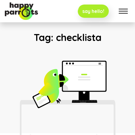
say hello!
Tag:
checklista