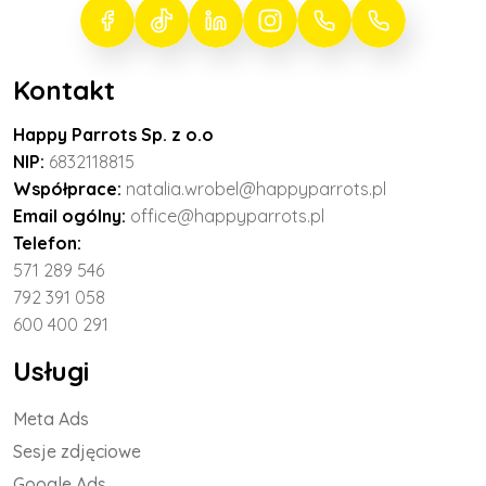
Kontakt
Happy Parrots Sp. z o.o
NIP:
6832118815
Współprace:
natalia.wrobel@happyparrots.pl
Email ogólny:
office@happyparrots.pl
Telefon:
571 289 546
792 391 058
600 400 291
Usługi
Meta Ads
Sesje zdjęciowe
Google Ads