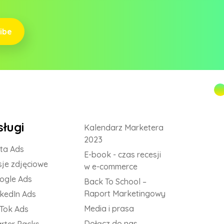
ibe
sługi
Kalendarz Marketera
2023
ta Ads
E-book - czas recesji
sje zdjęciowe
w e-commerce
ogle Ads
Back To School –
Raport Marketingowy
nkedIn Ads
Media i prasa
kTok Ads
Dołącz do nas