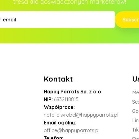
treści dla doświadczonych marketerów!
Subscr
Kontakt
U
Happy Parrots Sp. z o.o
Me
NIP:
6832118815
Se
Współprace:
Go
natalia.wrobel@happyparrots.pl
Li
Email ogólny:
Ti
office@happyparrots.pl
Telefon: