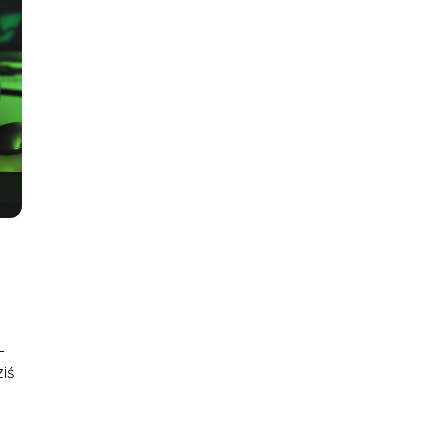
–
ziś