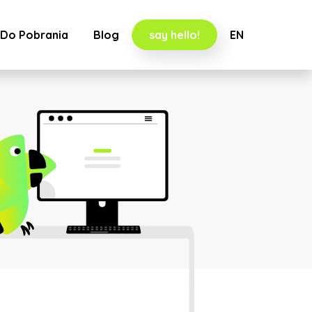
Do Pobrania
Blog
say hello!
EN