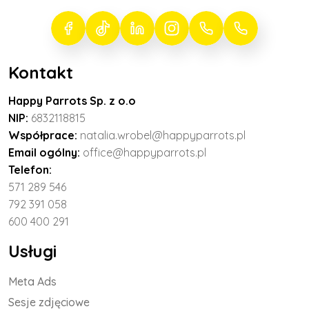
Kontakt
Happy Parrots Sp. z o.o
NIP:
6832118815
Współprace:
natalia.wrobel@happyparrots.pl
Email ogólny:
office@happyparrots.pl
Telefon:
571 289 546
792 391 058
600 400 291
Usługi
Meta Ads
Sesje zdjęciowe