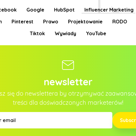
cebook
Google
HubSpot
Influencer Marketing
m
Pinterest
Prawo
Projektowanie
RODO
Tiktok
Wywiady
YouTube
newsletter
sz się do newslettera by otrzymywać zaawans
treści dla doświadczonych marketerów!
Subscr