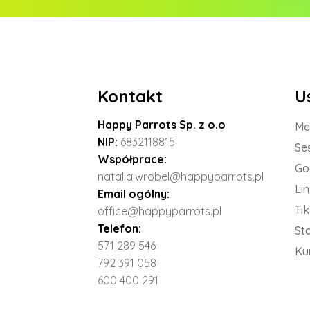
Kontakt
U
Happy Parrots Sp. z o.o
Me
NIP:
6832118815
Se
Współprace:
Go
natalia.wrobel@happyparrots.pl
Li
Email ogólny:
Ti
office@happyparrots.pl
Telefon:
St
571 289 546
Ku
792 391 058
600 400 291