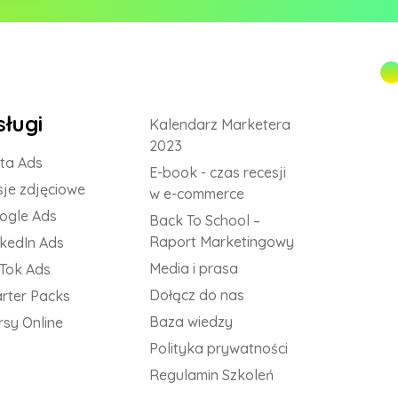
sługi
Kalendarz Marketera
2023
ta Ads
E-book - czas recesji
sje zdjęciowe
w e-commerce
ogle Ads
Back To School –
Raport Marketingowy
nkedIn Ads
Media i prasa
kTok Ads
Dołącz do nas
arter Packs
Baza wiedzy
rsy Online
Polityka prywatności
Regulamin Szkoleń