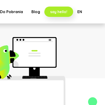
Do Pobrania
Blog
say hello!
EN