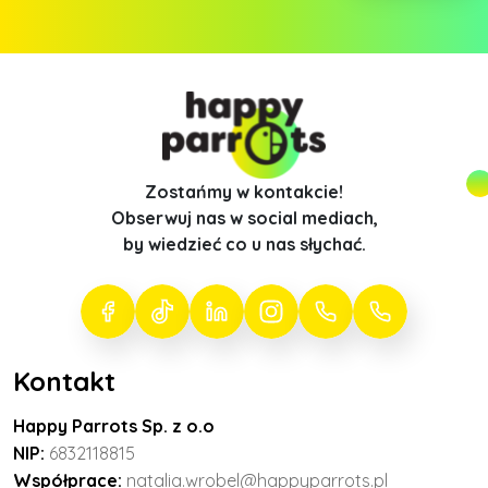
Zostańmy w kontakcie!
Obserwuj nas w social mediach,
by wiedzieć co u nas słychać.
Kontakt
Happy Parrots Sp. z o.o
NIP:
6832118815
Współprace:
natalia.wrobel@happyparrots.pl