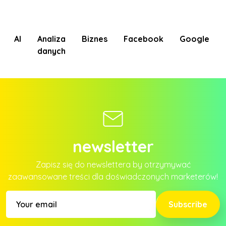
AI
Analiza
Biznes
Facebook
Google
danych
newsletter
Zapisz się do newslettera by otrzymywać
zaawansowane treści dla doświadczonych marketerów!
Subscribe