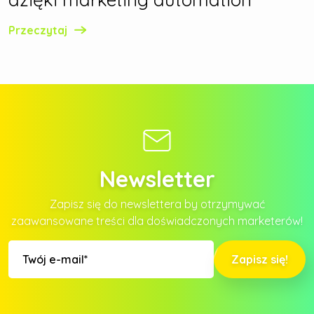
Przeczytaj
Newsletter
Zapisz się do newslettera by otrzymywać
zaawansowane treści dla doświadczonych marketerów!
Zapisz się!