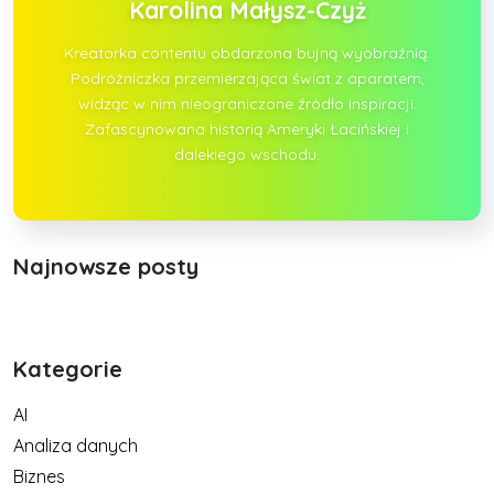
Karolina Małysz-Czyż
Kreatorka contentu obdarzona bujną wyobraźnią.
Podróżniczka przemierzająca świat z aparatem,
widząc w nim nieograniczone źródło inspiracji.
Zafascynowana historią Ameryki Łacińskiej i
dalekiego wschodu.
Najnowsze posty
Kategorie
AI
Analiza danych
Biznes