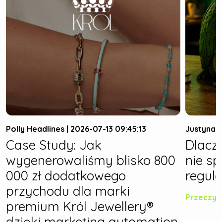
Polly Headlines | 2026-07-13 09:45:13
Justyna W
Case Study: Jak
Dlacz
wygenerowaliśmy blisko 800
nie s
000 zł dodatkowego
regula
przychodu dla marki
Przeczyt
premium Król Jewellery®
dzięki marketing automation