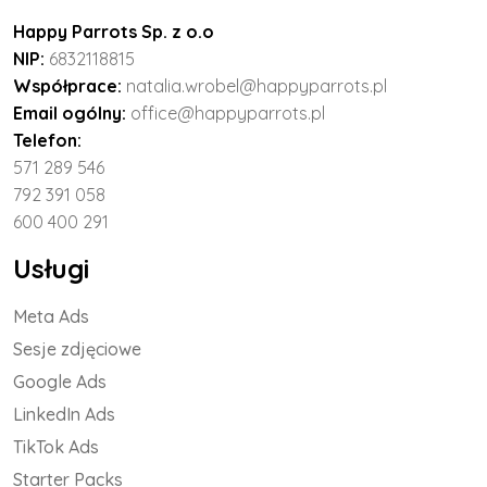
Happy Parrots Sp. z o.o
NIP:
6832118815
Współprace:
natalia.wrobel@happyparrots.pl
Email ogólny:
office@happyparrots.pl
Telefon:
571 289 546
792 391 058
600 400 291
Usługi
Meta Ads
Sesje zdjęciowe
Google Ads
LinkedIn Ads
TikTok Ads
Starter Packs