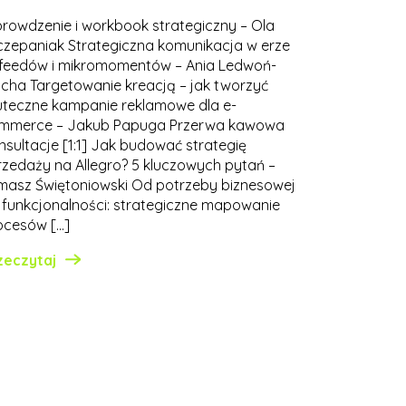
rowdzenie i workbook strategiczny – Ola
czepaniak Strategiczna komunikacja w erze
, feedów i mikromomentów – Ania Ledwoń-
acha Targetowanie kreacją – jak tworzyć
uteczne kampanie reklamowe dla e-
mmerce – Jakub Papuga Przerwa kawowa
nsultacje [1:1] Jak budować strategię
rzedaży na Allegro? 5 kluczowych pytań –
masz Świętoniowski Od potrzeby biznesowej
 funkcjonalności: strategiczne mapowanie
ocesów […]
zeczytaj