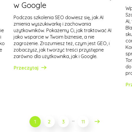
w Google
Wp
Sz
Podczas szkolenia SEO dowiesz się, jak AI
AI
zmienia wyszukiwarkę i zachowania
Bl
ie
użytkowników. Pokażemy Ci, jak traktować AI
sk
i
jako wsparcie w Twoim biznesie, a nie
co
lko
zagrożenie. Zrozumiesz też, czym jest GEO, i
Ko
e
zobaczysz, jak tworzyć treści przystępne
sp
zarówno dla użytkownika, jak i Google.
To
do
Przeczytaj
pr
Pr
Stronicowanie
…
1
2
3
11
wpisów