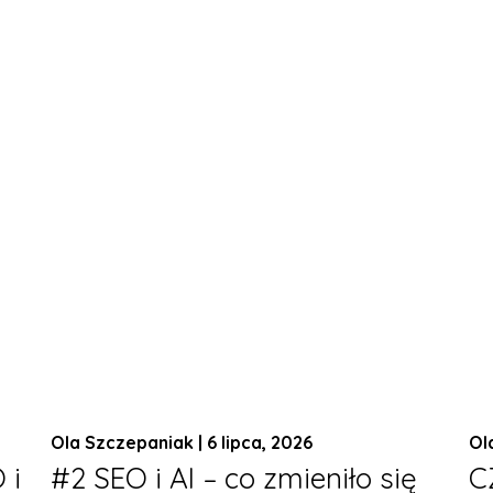
Ola Szczepaniak | 6 lipca, 2026
Ol
 i
#2 SEO i AI – co zmieniło się
C