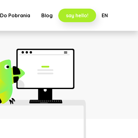
Do Pobrania
Blog
say hello!
EN