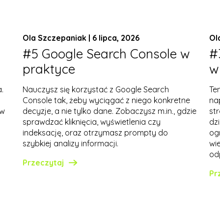
Ola Szczepaniak | 6 lipca, 2026
Ol
#5 Google Search Console w
#
praktyce
w
.
Nauczysz się korzystać z Google Search
Te
Console tak, żeby wyciągać z niego konkretne
na
 w
decyzje, a nie tylko dane. Zobaczysz m.in., gdzie
st
sprawdzać kliknięcia, wyświetlenia czy
dz
indeksację, oraz otrzymasz prompty do
og
szybkiej analizy informacji.
wi
od
Przeczytaj
Pr