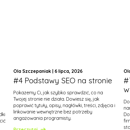
Ola Szczepaniak | 6 lipca, 2026
Ol
#4 Podstawy SEO na stronie
#
w
Pokażemy Ci, jak szybko sprawdzić, co na
Twojej stronie nie działa. Dowiesz się, jak
Do
poprawić tytuły, opisy, nagłówki, treści, zdjęcia i
na
linkowanie wewnętrzne bez potrzeby
dki
Do
angażowania programisty.
cić
fi
sta
Przeczytaj