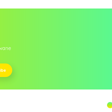
owane
ibe