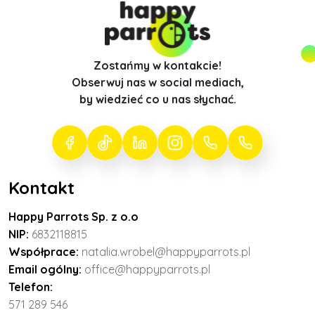
Zostańmy w kontakcie!
Obserwuj nas w social mediach,
by wiedzieć co u nas słychać.
Kontakt
Happy Parrots Sp. z o.o
NIP:
6832118815
Współprace:
natalia.wrobel@happyparrots.pl
Email ogólny:
office@happyparrots.pl
Telefon:
571 289 546