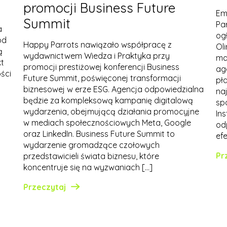
promocji Business Future
Em
Summit
Pa
a
og
od
Happy Parrots nawiązało współpracę z
Ol
ą
wydawnictwem Wiedza i Praktyka przy
ma
kt
promocji prestiżowej konferencji Business
ag
ści
Future Summit, poświęconej transformacji
pł
biznesowej w erze ESG. Agencja odpowiedzialna
na
będzie za kompleksową kampanię digitalową
sp
wydarzenia, obejmującą działania promocyjne
Ins
w mediach społecznościowych Meta, Google
od
oraz LinkedIn. Business Future Summit to
ef
wydarzenie gromadzące czołowych
Pr
przedstawicieli świata biznesu, które
koncentruje się na wyzwaniach […]
Przeczytaj