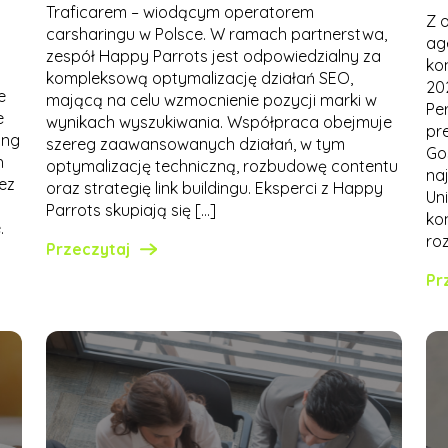
Traficarem – wiodącym operatorem
Z 
carsharingu w Polsce. W ramach partnerstwa,
ag
zespół Happy Parrots jest odpowiedzialny za
ko
kompleksową optymalizację działań SEO,
202
e
mającą na celu wzmocnienie pozycji marki w
Pe
e
wynikach wyszukiwania. Współpraca obejmuje
pr
ing
szereg zaawansowanych działań, w tym
Go
h
optymalizację techniczną, rozbudowę contentu
na
ez
oraz strategię link buildingu. Eksperci z Happy
Un
Parrots skupiają się […]
ko
.
ro
Przeczytaj
Pr