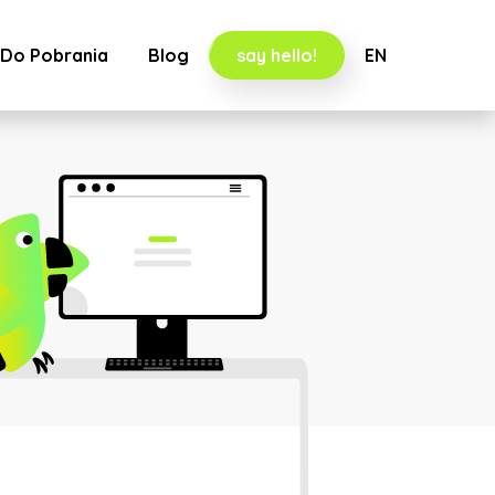
Do Pobrania
Blog
say hello!
EN