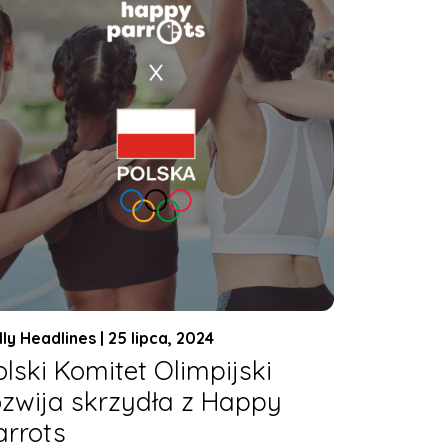
lly Headlines | 25 lipca, 2024
olski Komitet Olimpijski
ozwija skrzydła z Happy
arrots