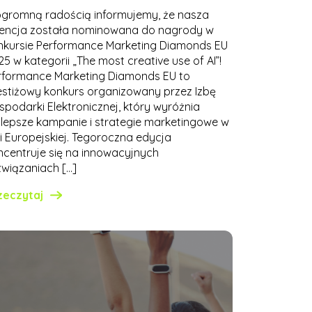
ogromną radością informujemy, że nasza
encja została nominowana do nagrody w
nkursie Performance Marketing Diamonds EU
5 w kategorii „The most creative use of AI”!
rformance Marketing Diamonds EU to
estiżowy konkurs organizowany przez Izbę
spodarki Elektronicznej, który wyróżnia
jlepsze kampanie i strategie marketingowe w
ii Europejskiej. Tegoroczna edycja
ncentruje się na innowacyjnych
związaniach […]
zeczytaj