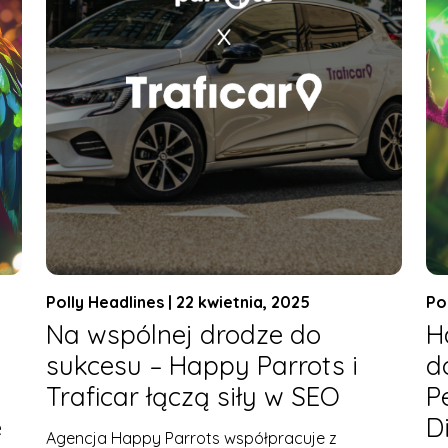
Polly Headlines | 22 kwietnia, 2025
Po
Na wspólnej drodze do
H
sukcesu – Happy Parrots i
d
Traficar łączą siły w SEO
P
e
D
Agencja Happy Parrots współpracuje z