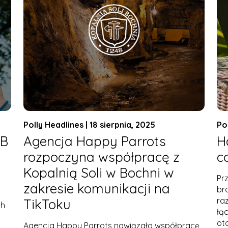
Polly Headlines | 18 sierpnia, 2025
Po
YB
Agencja Happy Parrots
H
rozpoczyna współpracę z
c
Kopalnią Soli w Bochni w
Pr
zakresie komunikacji na
br
ra
TikToku
ch
łą
ot
Agencja Happy Parrots nawiązała współpracę