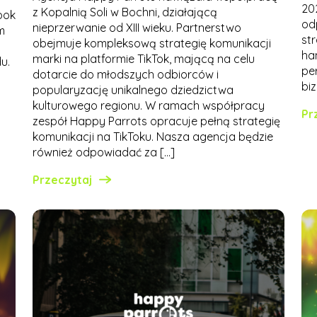
20
z Kopalnią Soli w Bochni, działającą
ook
od
nieprzerwanie od XIII wieku. Partnerstwo
m
st
obejmuje kompleksową strategię komunikacji
ha
marki na platformie TikTok, mającą na celu
u.
pe
dotarcie do młodszych odbiorców i
s
bi
popularyzację unikalnego dziedzictwa
kulturowego regionu. W ramach współpracy
Pr
zespół Happy Parrots opracuje pełną strategię
komunikacji na TikToku. Nasza agencja będzie
również odpowiadać za […]
Przeczytaj