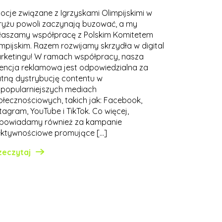
ocje związane z Igrzyskami Olimpijskimi w
ryżu powoli zaczynają buzować, a my
łaszamy współpracę z Polskim Komitetem
impijskim. Razem rozwijamy skrzydła w digital
rketingu! W ramach współpracy, nasza
encja reklamowa jest odpowiedzialna za
atną dystrybucję contentu w
jpopularniejszych mediach
ołecznościowych, takich jak: Facebook,
tagram, YouTube i TikTok. Co więcej,
powiadamy również za kampanie
ektywnościowe promujące […]
zeczytaj