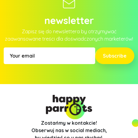
newsletter
Zapisz się do newslettera by otrzymywać
zaawansowane treści dla doświadczonych marketerów!
Subscribe
Zostańmy w kontakcie!
Obserwuj nas w social mediach,
by wiedzieć co u nas słychać.