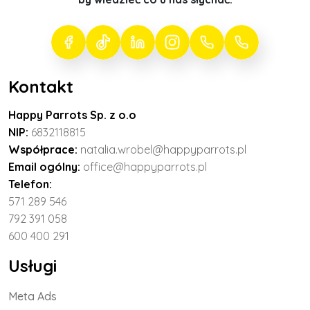
Kontakt
Happy Parrots Sp. z o.o
NIP:
6832118815
Współprace:
natalia.wrobel@happyparrots.pl
Email ogólny:
office@happyparrots.pl
Telefon:
571 289 546
792 391 058
600 400 291
Usługi
Meta Ads