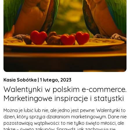
Kasia Sobótka | 1 lutego, 2023
Walentynki w polskim e-commerce.
Marketingowe inspiracje i statystki
Można je lubić lub nie, ale jedno jest pewne: Walentynki to
dzień, który sprzyja działaniom marketingowym. Dane nie
pozostawiają wątpliwości: to nie tylko święto miłości, ale
także – święto zakupów. Sprawdź, jak zachowują się