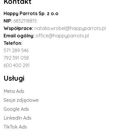
Kontakt
Happy Parrots Sp. z o.o
NIP:
6832118815
Współprace:
natalia.wrobel@happyparrots.pl
Email ogólny:
office@happyparrots.pl
Telefon:
571 289 546
792 391 058
600 400 291
Usługi
Meta Ads
Sesje zdjęciowe
Google Ads
LinkedIn Ads
TikTok Ads