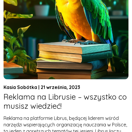
Kasia Sobótka | 21 września, 2023
Reklama na Librusie – wszystko co
musisz wiedzieć!
Reklama na platformie Librus, będącej liderem wśród
narzędzi wspierających organizację nauczania w Polsce,
to jeden z gorętszych tematów tej jesieni. Librus łączy