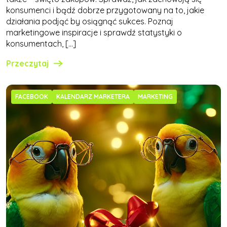
konsumenci i bądź dobrze przygotowany na to, jakie
działania podjąć by osiągnąć sukces. Poznaj
marketingowe inspiracje i sprawdź statystyki o
konsumentach, […]
Przeczytaj
FACEBOOK
KALENDARZ MARKETERA
MARKETING